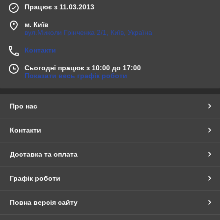
Працює з 11.03.2013
м. Київ
вул.Миколи Грінченка 2/1, Київ, Україна
Контакти
Сьогодні працює з 10:00 до 17:00
Оригінальні диски 19" Audi Q7
Показати весь графік роботи
Новий комплект 19-дюймових дисків і з літніми
шинами марки Pirelli. Підходить для Audi Q7, Porsche
Cayenne і VW Touareg.
Про нас
Контакти
Доставка та оплата
Графік роботи
Повна версія сайту