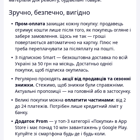
Зручно, безпечно, вигідно
Пром-оплата
захищає кожну покупку: продавець
отримує кошти лише після того, як покупець огляне і
забере замовлення. Щось не так — гроші
повертаються автоматично на картку. Плюс не
треба переплачувати за післяплату на пошті.
З підпискою Smart — безкоштовна доставка по всій
Україні за 50 грн на місяць. Достатньо однієї
покупки, щоб підписка окупилась.
Регулярно проходять
акції від продавців та сезонні
знижки.
Стежимо, щоб знижки були справжніми.
Актуальні пропозиції — на головній або в застосунку.
Великі покупки можна
оплатити частинами
: від 2
до 24 платежів. Потрібен лише кредитний ліміт у
банку.
Додаток Prom
— у топ-3 категорії «Покупки» в App
Store і має понад 10 млн завантажень у Google Play.
Купуйте зі смартфона будь-де і будь-коли.