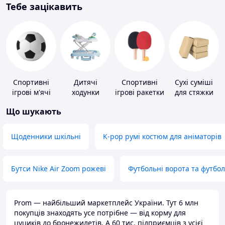
Тебе зацікавить
Спортивні
Дитячі
Спортивні
Сухі суміші
ігрові м'ячі
ходунки
ігрові ракетки
для стяжки
підлоги
Що шукають
Щоденники шкільні
K-pop румі костюм для аніматорів
Бутси Nike Air Zoom рожеві
Футбольні ворота та футбо
Prom — найбільший маркетплейс України. Тут 6 млн
покупців знаходять усе потрібне — від корму для
цуциків до бронежилетів. А 60 тис. підприємців з усієї