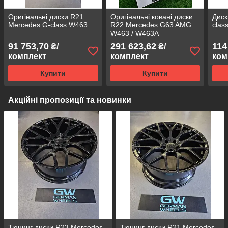
Оригінальні диски R21
Оригінальні ковані диски
Диск
Mercedes G-class W463
R22 Mercedes G63 AMG
cla
W463 / W463A
91 753,70
291 623,62
114
₴/
₴/
комплект
комплект
ком
Купити
Купити
Акційні пропозиції та новинки
Тюнинг диски R23 Mercedes
Тюнинг диски R21 Mercedes