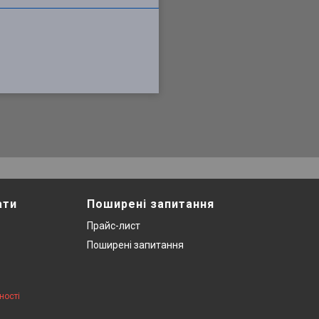
ати
Поширені запитання
Прайс-лист
Поширені запитання
ності