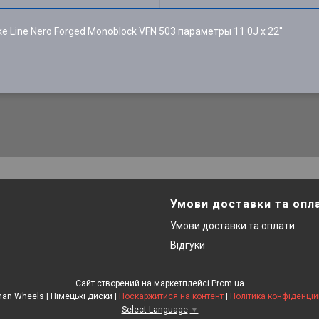
e Line Nero Forged Monoblock VFN 503 параметры 11.0J x 22''
Умови доставки та опл
Умови доставки та оплати
Відгуки
Сайт створений на маркетплейсі
Prom.ua
German Wheels | Німецькі диски |
Поскаржитися на контент
|
Політика конфіденцій
Select Language
▼