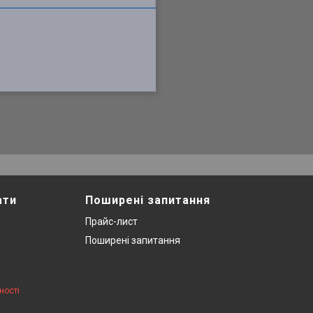
ати
Поширені запитання
Прайс-лист
Поширені запитання
ності