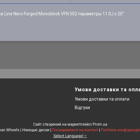
e Line Nero Forged Monoblock VFN 502 параметры 11.0J x 20"
Умови доставки та опл
Умови доставки та оплати
Відгуки
Сайт створений на маркетплейсі
Prom.ua
German Wheels | Німецькі диски |
Поскаржитися на контент
|
Політика конфіденцій
Select Language
▼