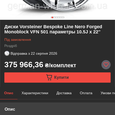
Диски Vorsteiner Bespoke Line Nero Forged
Monoblock VFN 501 параметры 10.5J x 22''
Під замовлення
Роздріб
Відправка з
22 серпня 2026
375 966,36
₴/комплект
Купити
Опис
Характеристики
Доставка
Оплата
Умови п
Опис