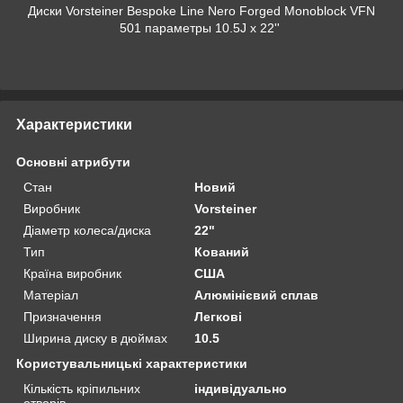
Диски Vorsteiner Bespoke Line Nero Forged Monoblock VFN
501 параметры 10.5J x 22''
Характеристики
Основні атрибути
Стан
Новий
Виробник
Vorsteiner
Діаметр колеса/диска
22"
Тип
Кований
Країна виробник
США
Матеріал
Алюмінієвий сплав
Призначення
Легкові
Ширина диску в дюймах
10.5
Користувальницькі характеристики
Кількість кріпильних
індивідуально
отворів