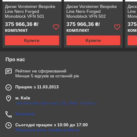
Диски Vorsteiner Bespoke
Диски Vorsteiner Bespoke
Диск
Line Nero Forged
Line Nero Forged
Line
Monoblock VFN 501
Monoblock VFN 502
Mono
параметры 9.5J x 22''
параметры 9.5J x 22''
пара
375 966,36
375 966,36
375
₴/
₴/
комплект
комплект
ком
Купити
Купити
Про нас
Рейтинг не сформований
Менше 5 відгуків за останній рік
Працює з 11.03.2013
м. Київ
вул.Миколи Грінченка 2/1, Київ, Україна
Контакти
Сьогодні працює з 10:00 до 17:00
Показати весь графік роботи