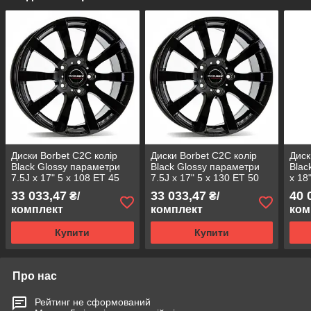
Диски Borbet C2C колір
Диски Borbet C2C колір
Диск
Black Glossy параметри
Black Glossy параметри
Blac
7.5J x 17" 5 x 108 ET 45
7.5J x 17" 5 x 130 ET 50
x 18
33 033,47
33 033,47
40 
₴/
₴/
комплект
комплект
ком
Купити
Купити
Про нас
Рейтинг не сформований