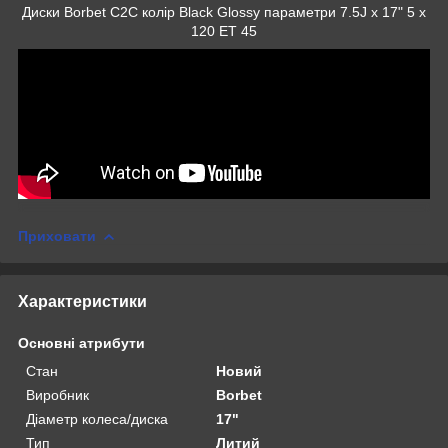
Диски Borbet C2C колір Black Glossy параметри 7.5J x 17" 5 x
120 ET 45
Приховати
Характеристики
Основні атрибути
Стан
Новий
Виробник
Borbet
Діаметр колеса/диска
17"
Тип
Литий