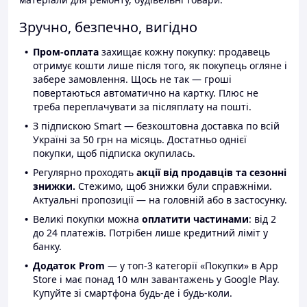
Зручно, безпечно, вигідно
Пром-оплата
захищає кожну покупку: продавець
отримує кошти лише після того, як покупець огляне і
забере замовлення. Щось не так — гроші
повертаються автоматично на картку. Плюс не
треба переплачувати за післяплату на пошті.
З підпискою Smart — безкоштовна доставка по всій
Україні за 50 грн на місяць. Достатньо однієї
покупки, щоб підписка окупилась.
Регулярно проходять
акції від продавців та сезонні
знижки.
Стежимо, щоб знижки були справжніми.
Актуальні пропозиції — на головній або в застосунку.
Великі покупки можна
оплатити частинами
: від 2
до 24 платежів. Потрібен лише кредитний ліміт у
банку.
Додаток Prom
— у топ-3 категорії «Покупки» в App
Store і має понад 10 млн завантажень у Google Play.
Купуйте зі смартфона будь-де і будь-коли.