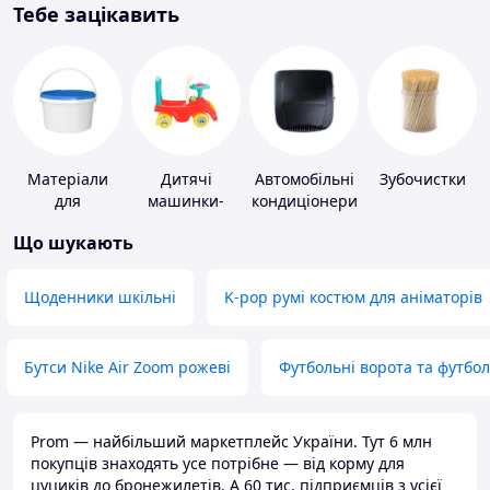
Тебе зацікавить
Матеріали
Дитячі
Автомобільні
Зубочистки
для
машинки-
кондиціонери
облаштування
каталки
Що шукають
промислових
підлог
Щоденники шкільні
K-pop румі костюм для аніматорів
Бутси Nike Air Zoom рожеві
Футбольні ворота та футбо
Prom — найбільший маркетплейс України. Тут 6 млн
покупців знаходять усе потрібне — від корму для
цуциків до бронежилетів. А 60 тис. підприємців з усієї