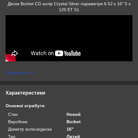
Диски Borbet CG колір Crystal Silver параметри 6.5J x 16" 5 x
120 ET 51
Приховати
Характеристики
Основні атрибути
Стан
Новий
Виробник
Borbet
Діаметр колеса/диска
16"
Тип
Литий