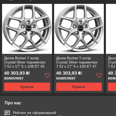
Диски Borbet Y колір
Диски Borbet Y колір
Диск
Crystal Silver параметри
Crystal Silver параметри
Crys
7.5J x 17" 5 x 108 ET 45
7.5J x 17" 5 x 100 ET 47
7.5J
40 303,93
40 303,93
40 
₴/
₴/
комплект
комплект
ком
Купити
Купити
Про нас
Рейтинг не сформований