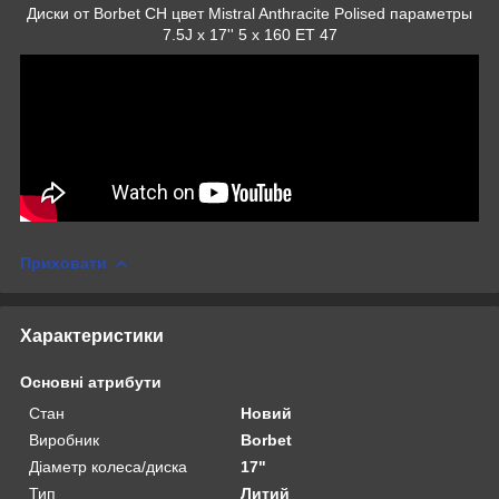
Диски от Borbet CH цвет Mistral Anthracite Polised параметры
7.5J x 17'' 5 x 160 ET 47
Приховати
Характеристики
Основні атрибути
Стан
Новий
Виробник
Borbet
Діаметр колеса/диска
17"
Тип
Литий