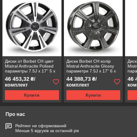
Диски от Borbet CH цвет
Диски Borbet CH колір
Диск
Mistral Anthracite Polised
Mistral Anthracite Glossy
Mistr
параметры 7.5J x 17'' 5 x
параметри 7.5J x 17" 6 x
пара
118 ET 45
130 ET 52
120 
46 453,32
44 388,73
46 
₴/
₴/
комплект
комплект
ком
Купити
Купити
Про нас
Рейтинг не сформований
Менше 5 відгуків за останній рік