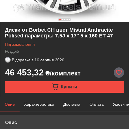
Диски от Borbet CH цвет Mistral Anthracite
Polised параметры 7.5J x 17'' 5 x 160 ET 47
Під замовлення
Роздріб
Відправка з
16 серпня 2026
46 453,32
₴/комплект
Купити
Опис
Характеристики
Доставка
Оплата
Умови п
Опис