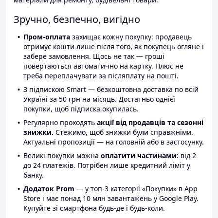
Зручно, безпечно, вигідно
Пром-оплата
захищає кожну покупку: продавець
отримує кошти лише після того, як покупець огляне і
забере замовлення. Щось не так — гроші
повертаються автоматично на картку. Плюс не
треба переплачувати за післяплату на пошті.
З підпискою Smart — безкоштовна доставка по всій
Україні за 50 грн на місяць. Достатньо однієї
покупки, щоб підписка окупилась.
Регулярно проходять
акції від продавців та сезонні
знижки.
Стежимо, щоб знижки були справжніми.
Актуальні пропозиції — на головній або в застосунку.
Великі покупки можна
оплатити частинами
: від 2
до 24 платежів. Потрібен лише кредитний ліміт у
банку.
Додаток Prom
— у топ-3 категорії «Покупки» в App
Store і має понад 10 млн завантажень у Google Play.
Купуйте зі смартфона будь-де і будь-коли.