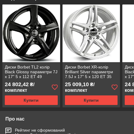
Диски Borbet TL2 колір
Диски Borbet XR-колір
Диск
Black Glossy параметри 7J
Brilliant Silver параметри
Blac
x 17" 5 x 112 ET 49
7.5J x 17" 5 x 120 ET 35
x 17
24 802,42
25 009,10
24 
₴/
₴/
комплект
комплект
ком
Купити
Купити
Про нас
Рейтинг не сформований