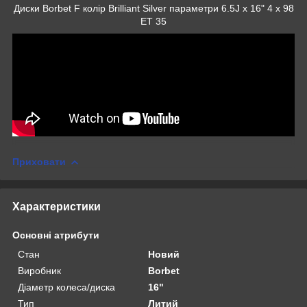
Диски Borbet F колір Brilliant Silver параметри 6.5J x 16" 4 x 98
ET 35
Приховати
Характеристики
Основні атрибути
Стан
Новий
Виробник
Borbet
Діаметр колеса/диска
16"
Тип
Литий