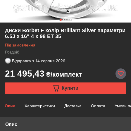
Диски Borbet F колір Brilliant Silver параметри
6.5J x 16" 4 x 98 ET 35
Під замовлення
Роздріб
Відправка з
14 серпня 2026
21 495,43
₴/комплект
Купити
Опис
Характеристики
Доставка
Оплата
Умови п
Опис