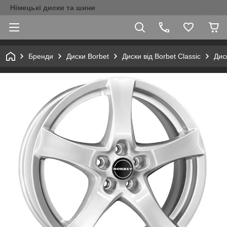
Німецькі диски та шини
Бренди
Диски Borbet
Диски від Borbet Classic
Дис