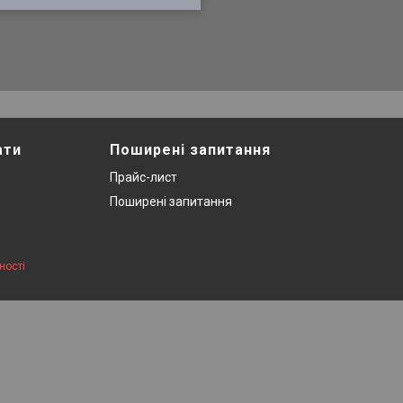
ати
Поширені запитання
Прайс-лист
Поширені запитання
ності