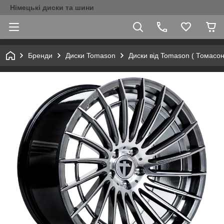
Німецькі диски та шини
Бренди
Диски Tomason
Диски від Tomason ( Томасо