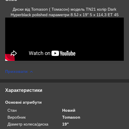
Диски від Tomason ( Томасон) модель TN21 колір Dark
Hyperblack polished параметри 8.5J x 19" 5 x 114,3 ET 45
Приховати
Характеристики
Основні атрибути
Стан
Новий
Виробник
Tomason
Діаметр колеса/диска
19"