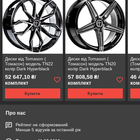
Диски від Tomason (
Диски від Tomason (
Диск
Томасон) модель TN22
Томасон) модель TN20
(Том
колір Dark Hyperblack
колір Dark Hyperblack
колі
polished параметри 8.5J x
polished параметри 8.5J x
poli
52 647,10
57 808,58
46 
₴/
₴/
19" 5 x 114,3 ET 45
20" 5 x 114,3 ET45
19" 
комплект
комплект
ком
Купити
Купити
Про нас
Рейтинг не сформований
Менше 5 відгуків за останній рік