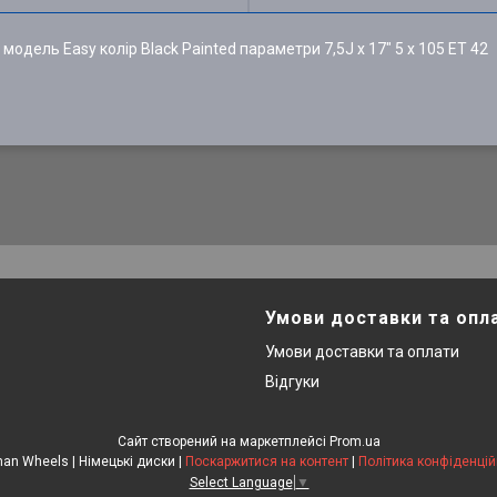
модель Easy колір Black Painted параметри 7,5J x 17" 5 x 105 ET 42
Умови доставки та опл
Умови доставки та оплати
Відгуки
Сайт створений на маркетплейсі
Prom.ua
German Wheels | Німецькі диски |
Поскаржитися на контент
|
Політика конфіденцій
Select Language
▼