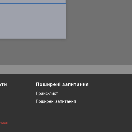
ати
Поширені запитання
Прайс-лист
Поширені запитання
ності