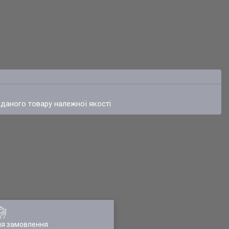
 даного товару належної якості
ля замовлення