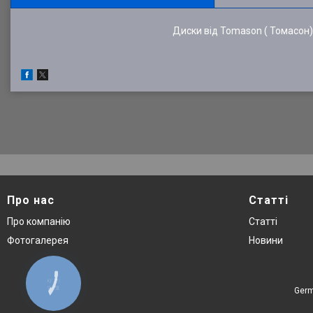
Диски від Tomason ( Томасон) 
Про нас
Статті
Про компанію
Статті
Фотогалерея
Новини
КНОПКА
ЗВ'ЯЗКУ