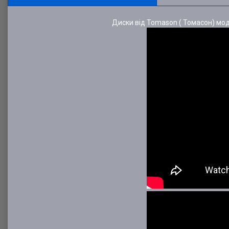
Диски від Tomason ( Томасон) моде