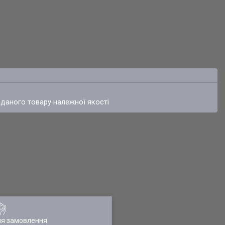
 даного товару належної якості
ля замовлення