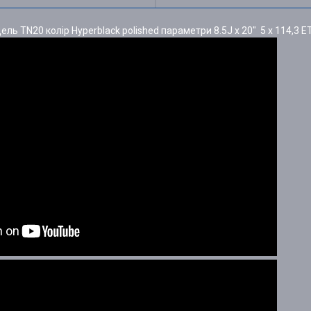
ль TN20 колір Hyperblack polished параметри 8.5J x 20" 5 x 114,3 E