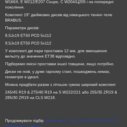
W166X, E W212/E207 Coupe, C W204/Ц205 і на попередні
покоління.
Комплект 19" дюймових дисків від німецького тюнінг-теле
BRABUS.
Параметри дисків:
8,5J
х19 ET50 PCD 5x112
9,5Jх19 ET50 PCD 5x112
У комплекті дві пари проставок 12 мм, для зменшення
вильоту до значення ЕТ38 відповідно.
Підберемо якісні проставки іншої товщини, якщо потрібно.
Диски не нові, у дуже гарному стані, пошкоджень немає,
геометрія в ідеалі
.
Можна придбати разом з літньою гумою широкий комплект
245/45 R19 & 275/40 R19
на S W222/221 або
255/35 ZR19 &
285/30 ZR19 на CLS W218.
Продовжувати підбір
дисків, коліс і шин для Mercedes-Benz (
Мерседес — Бенц).