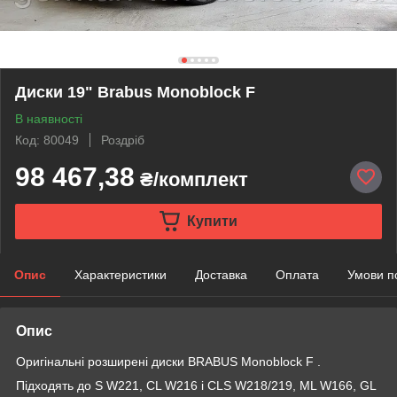
Диски 19" Brabus Monoblock F
В наявності
Код: 80049
Роздріб
98 467,38
₴/комплект
Купити
Опис
Характеристики
Доставка
Оплата
Умови п
Опис
Оригінальні розширені диски BRABUS Monoblock F .
Підходять до S W221, CL W216 і CLS W218/219, ML W166, GL