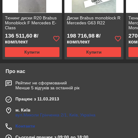
Тюнинг диски R20 Brabus
Диски Brabus monoblock R
Тюни
Monoblock F Mercedes E-
Mercedes G63 R22
Merc
Class
Mono
136 511,60
198 716,98
270
₴/
₴/
комплект
комплект
ком
Купити
Купити
Про нас
Рейтинг не сформований
Менше 5 відгуків за останній рік
Працює з 11.03.2013
м. Київ
вул.Миколи Грінченка 2/1, Київ, Україна
Контакти
Сьогодні працює з 09:00 до 18:00