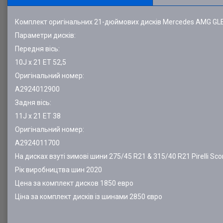
Комплект оригінальних 21-дюймових дисків Mercedes AMG GLE
Параметри дисків:
Передня вісь:
10J x 21 ET 52,5
Оригінальний номер:
A2924012900
Задня вісь:
11J x 21 ET 38
Оригінальний номер:
A2924011700
На дисках взуті зимові шини 275/45 R21 & 315/40 R21 Pirelli Sco
Рік виробництва шин 2020
Цена за комплект дисков 1850 евро
Ціна за комплект дисків із шинами 2850 євро