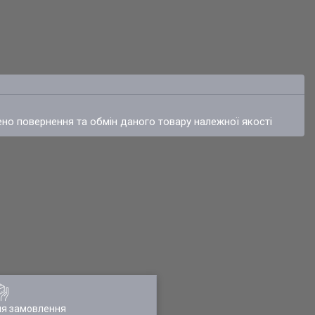
ено повернення та обмін даного товару належної якості
ля замовлення