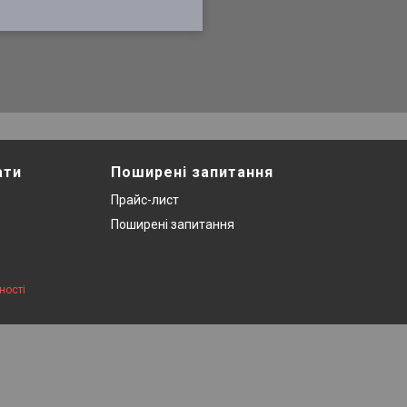
ати
Поширені запитання
Прайс-лист
Поширені запитання
ності