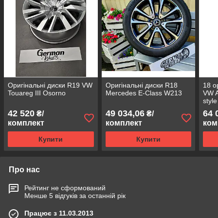
Оригінальні диски R19 VW
Оригінальні диски R18
18 о
Touareg III Osorno
Mercedes E-Class W213
VW A
styl
42 520
49 034,06
64 
₴/
₴/
комплект
комплект
ком
Купити
Купити
Про нас
Рейтинг не сформований
Менше 5 відгуків за останній рік
Працює з 11.03.2013