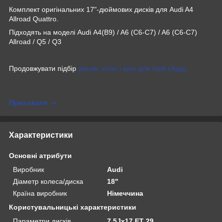
Комплект оригінальних 17"-дюймових дисків для Audi A4
Allroad Quattro.
Підходять на моделі Audi A4(B9) / A6 (C6-C7) / A6 (C6-C7)
Allroad / Q5 / Q3
Продовжувати підбір
дисків, коліс і шин для Audi (Ауді).
Приховати
Характеристики
Основні атрибути
Виробник
Audi
Діаметр колеса/диска
18"
Країна виробник
Німеччина
Користувальницькі характеристики
Параметри дисків
7.5Jx17 ET 29