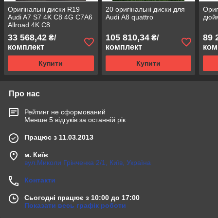
Оригінальні диски R19
20 оригінальні диски для
Ориг
Audi A7 S7 4K C8 4G C7A6
Audi А8 quattro
дюйм
Allroad 4K C8
33 568,42
105 810,34
89 
₴/
₴/
комплект
комплект
ком
Купити
Купити
Про нас
Рейтинг не сформований
Менше 5 відгуків за останній рік
Працює з 11.03.2013
м. Київ
вул.Миколи Грінченка 2/1, Київ, Україна
Контакти
Сьогодні працює з 10:00 до 17:00
Показати весь графік роботи