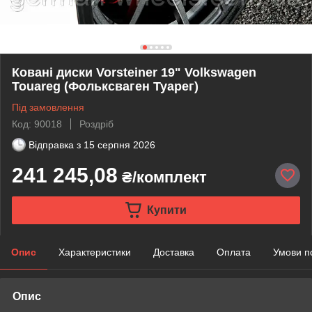
Ковані диски Vorsteiner 19" Volkswagen
Touareg (Фольксваген Туарег)
Під замовлення
Код: 90018
Роздріб
Відправка з
15 серпня 2026
241 245,08
₴/комплект
Купити
Опис
Характеристики
Доставка
Оплата
Умови п
Опис