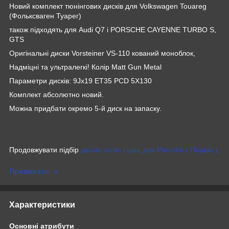
Новий комплект тюнінгових дисків для Volkswagen Touareg
(Фольксваген Туарег)
також підходять для Audi Q7 і PORSCHE CAYENNE TURBO S,
GTS
Оригінальні диски Vorsteiner VS-110 кований моноблок,
Надміцні та ультралегкі! Колір Matt Gun Metal
Параметри дисків: 9Jх19 ET35 PCD 5X130
Комплект абсолютно новий.
Можна придбати окремо 5-й диск на запаску.
Продовжувати підбір
дисків, коліс і шин для Porsche ( Порше ).
Приховати
Характеристики
Основні атрибути