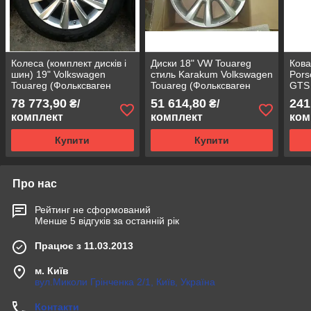
Колеса (комплект дисків і
Диски 18" VW Touareg
Кова
шин) 19" Volkswagen
стиль Karakum Volkswagen
Pors
Touareg (Фольксваген
Touareg (Фольксваген
GTS
Туарег) стиль Salamanca (
Туарег)
78 773,90
51 614,80
241
₴/
₴/
Саламанка)
комплект
комплект
ком
Купити
Купити
Про нас
Рейтинг не сформований
Менше 5 відгуків за останній рік
Працює з 11.03.2013
м. Київ
вул.Миколи Грінченка 2/1, Київ, Україна
Контакти