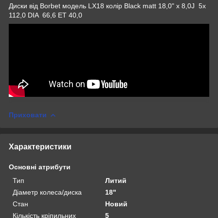
Диски від Borbet модель LX18 колір Black matt 18,0" x 8,0J 5x
112,0 DIA 66,6 ET 40,0
Приховати
Характеристики
Основні атрибути
Тип
Литий
Діаметр колеса/диска
18"
Стан
Новий
Кількість кріпильних
5