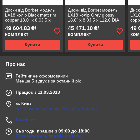
Диски від Borbet модель
Диски від Borbet модель
Диск
LX18 колір Black matt rim
LX18 колір Grey glossy
LX18
copper 18,0" x 8,0J 5 x
18,0" x 8,0J 5 x 112,0 DIA
copp
112,0 DIA 66,6 ET 40,0
66,6 ET 40,0
112,
49 604,83
45 471,10
49 
₴/
₴/
комплект
комплект
ком
Купити
Купити
Про нас
Рейтинг не сформований
Менше 5 відгуків за останній рік
Працює з 11.03.2013
м. Київ
вул.Миколи Грінченка 2/1, Київ, Україна
Контакти
Сьогодні працює з 09:00 до 18:00
Показати весь графік роботи