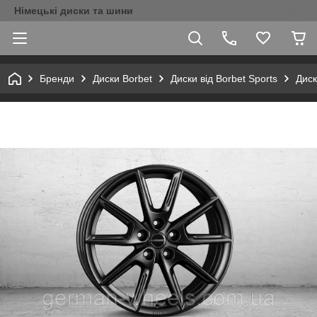
Німецькі диски та шини
Бренди
Диски Borbet
Диски від Borbet Sports
Диск