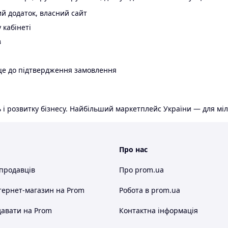
й додаток, власний сайт
 кабінеті
в
ще до підтвердження замовлення
 і розвитку бізнесу. Найбільший маркетплейс України — для міл
Про нас
 продавців
Про prom.ua
тернет-магазин
на Prom
Робота в prom.ua
авати на Prom
Контактна інформація