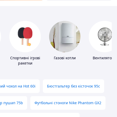
и
Спортивні ігрові
Газові котли
Вентилятори
ракетки
ий чохол на Hot 60i
Бюстгальтер без кісточок 95с
ер пушап 75b
Футбольні стоноги Nike Phantom GX2