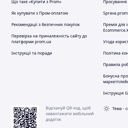
Що таке «Купити з Prom»
Просування в
Як купувати з Пром-оплатою
Sprava.prom
Рекомендації з безпечних покупок
Премія для 
Ecommerce.
Перевірка на приналежність сайту до
платформи prom.ua
Угода корис
Інструкції та поради
Політика ко
Правила роб
Бонусна пр
маркетплей
Інструкція G
Відскануй QR-код, щоб
Тема
-
с
завантажити мобільний
додаток