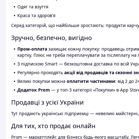
Одяг та взуття
Краса та здоров'я
Серед категорій, що найбільше зростають: продукти харчув
Зручно, безпечно, вигідно
Пром-оплата
захищає кожну покупку: продавець отриму
картку. Плюс не треба переплачувати за післяплату на 
З підпискою Smart — безкоштовна доставка по всій Украї
Регулярно проходять
акції від продавців та сезонні з
Великі покупки можна
оплатити частинами
: від 2 до 
Додаток Prom
— у топ-3 категорії «Покупки» в App Stor
Продавці з усієї України
Тут продають українські підприємці — невеликі майстерні,
Для тих, хто продає онлайн
Prom — маркетплейс для бізнесу будь-якого масштабу. Легк