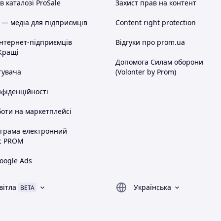
 каталозі ProSale
Захист прав на контент
 — медіа для підприємців
Content right protection
інтернет-підприємців
Відгуки про prom.ua
Кращі
Допомога Силам оборони
тувача
(Volonter by Prom)
нфіденційності
оти на маркетплейсі
ограма електронний
с PROM
oogle Ads
вітла
Українська
BETA