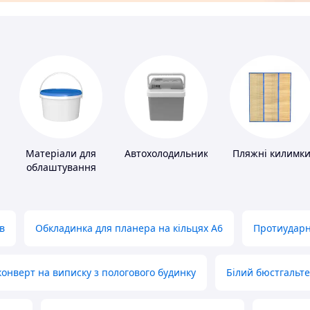
Матеріали для
Автохолодильники
Пляжні килимк
облаштування
промислових
підлог
в
Обкладинка для планера на кільцях А6
Протиударн
нверт на виписку з пологового будинку
Білий бюстгальт