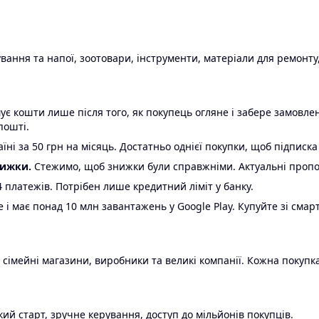
ання та напої, зоотовари, інструменти, матеріали для ремонту,
є кошти лише після того, як покупець огляне і забере замовл
пошті.
ні за 50 грн на місяць. Достатньо однієї покупки, щоб підписка
нижки.
Стежимо, щоб знижки були справжніми. Актуальні пропози
24 платежів. Потрібен лише кредитний ліміт у банку.
e і має понад 10 млн завантажень у Google Play. Купуйте зі смар
 сімейні магазини, виробники та великі компанії. Кожна покупка
ий старт, зручне керування, доступ до мільйонів покупців.