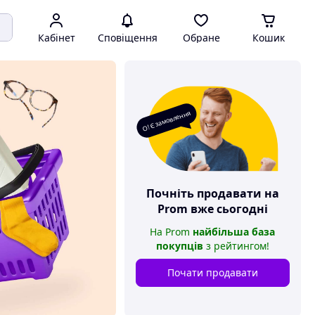
Кабінет
Сповіщення
Обране
Кошик
О! Є замовлення
Почніть продавати на
Prom
вже сьогодні
На
Prom
найбільша база
покупців
з рейтингом
!
Почати продавати