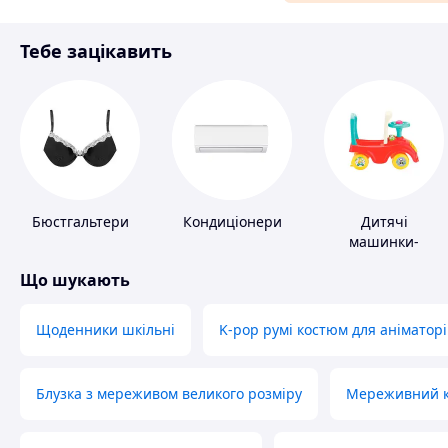
Матеріали для ремонту
Тебе зацікавить
Спорт і відпочинок
Бюстгальтери
Кондиціонери
Дитячі
машинки-
каталки
Що шукають
Щоденники шкільні
K-pop румі костюм для аніматорі
Блузка з мереживом великого розміру
Мереживний ко