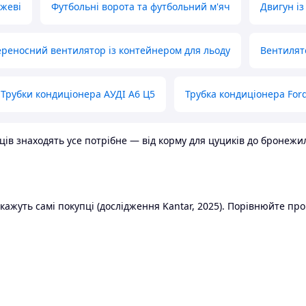
ожеві
Футбольні ворота та футбольний м'яч
Двигун із
реносний вентилятор із контейнером для льоду
Вентилят
Трубки кондиціонера АУДІ А6 Ц5
Трубка кондиціонера Ford
в знаходять усе потрібне — від корму для цуциків до бронежилет
ажуть самі покупці (дослідження Kantar, 2025). Порівнюйте пропо