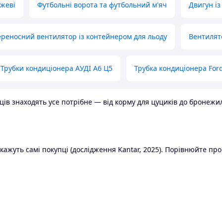
ожеві
Футбольні ворота та футбольний м'яч
Двигун із
реносний вентилятор із контейнером для льоду
Вентилят
Трубки кондиціонера АУДІ А6 Ц5
Трубка кондиціонера Ford
в знаходять усе потрібне — від корму для цуциків до бронежилет
ажуть самі покупці (дослідження Kantar, 2025). Порівнюйте пропо