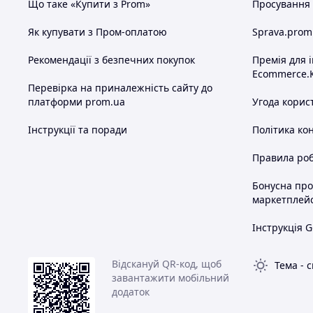
Що таке «Купити з Prom»
Просування в
Як купувати з Пром-оплатою
Sprava.prom
Рекомендації з безпечних покупок
Премія для 
Ecommerce.
Перевірка на приналежність сайту до
платформи prom.ua
Угода корис
Інструкції та поради
Політика ко
Правила роб
Бонусна пр
маркетплей
Інструкція G
Відскануй QR-код, щоб
Тема
-
с
завантажити мобільний
додаток