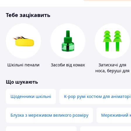
Матеріали для ремонту
Тебе зацікавить
Спорт і відпочинок
Шкільні пенали
Засоби від комах
Затискачі для
носа, беруші для
плавання
Що шукають
Щоденники шкільні
K-pop румі костюм для аніматорі
Блузка з мереживом великого розміру
Мереживний ко