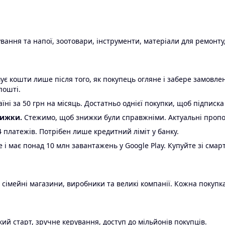
ання та напої, зоотовари, інструменти, матеріали для ремонту,
є кошти лише після того, як покупець огляне і забере замовл
пошті.
ні за 50 грн на місяць. Достатньо однієї покупки, щоб підписка
нижки.
Стежимо, щоб знижки були справжніми. Актуальні пропози
24 платежів. Потрібен лише кредитний ліміт у банку.
e і має понад 10 млн завантажень у Google Play. Купуйте зі смар
 сімейні магазини, виробники та великі компанії. Кожна покупка
ий старт, зручне керування, доступ до мільйонів покупців.