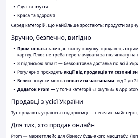
Одяг та взуття
Краса та здоров'я
Серед категорій, що найбільше зростають: продукти харчув
Зручно, безпечно, вигідно
Пром-оплата
захищає кожну покупку: продавець отриму
картку. Плюс не треба переплачувати за післяплату на 
З підпискою Smart — безкоштовна доставка по всій Украї
Регулярно проходять
акції від продавців та сезонні з
Великі покупки можна
оплатити частинами
: від 2 до 
Додаток Prom
— у топ-3 категорії «Покупки» в App Stor
Продавці з усієї України
Тут продають українські підприємці — невеликі майстерні,
Для тих, хто продає онлайн
Prom — маркетплейс для бізнесу будь-якого масштабу. Легк