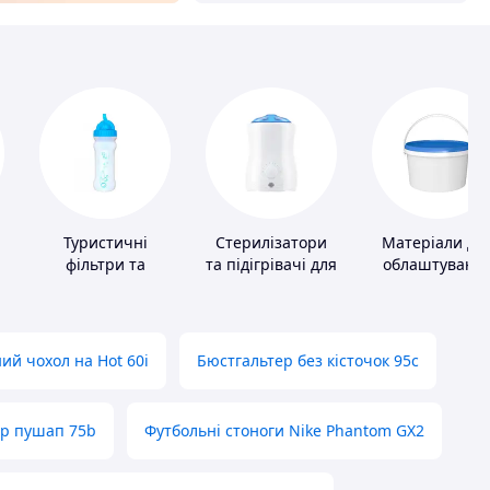
Туристичні
Стерилізатори
Матеріали дл
фільтри та
та підігрівачі для
облаштуванн
пігулки для
дитячого
промислових
питної води
харчування
підлог
ий чохол на Hot 60i
Бюстгальтер без кісточок 95с
ер пушап 75b
Футбольні стоноги Nike Phantom GX2