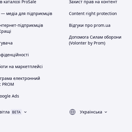
 каталозі ProSale
Захист прав на контент
 — медіа для підприємців
Content right protection
інтернет-підприємців
Відгуки про prom.ua
Кращі
Допомога Силам оборони
тувача
(Volonter by Prom)
нфіденційності
оти на маркетплейсі
ограма електронний
с PROM
oogle Ads
вітла
Українська
BETA