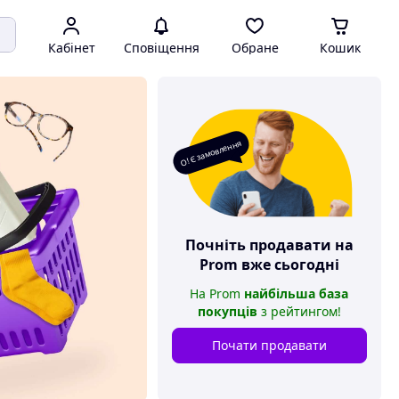
Кабінет
Сповіщення
Обране
Кошик
О! Є замовлення
Почніть продавати на
Prom
вже сьогодні
На
Prom
найбільша база
покупців
з рейтингом
!
Почати продавати