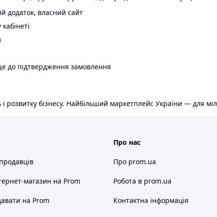
й додаток, власний сайт
 кабінеті
в
ще до підтвердження замовлення
 і розвитку бізнесу. Найбільший маркетплейс України — для міл
Про нас
 продавців
Про prom.ua
тернет-магазин
на Prom
Робота в prom.ua
авати на Prom
Контактна інформація