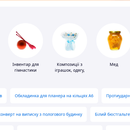
Інвентар для
Композиції з
Мед
гімнастики
іграшок, одягу,
підгузків
в
Обкладинка для планера на кільцях А6
Протиударн
нверт на виписку з пологового будинку
Білий бюстгальт