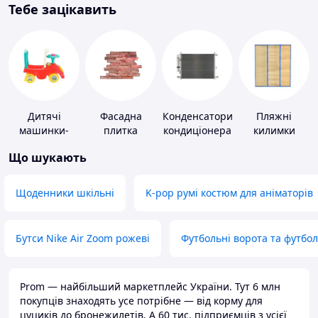
Тебе зацікавить
Дитячі
Фасадна
Конденсатори
Пляжні
машинки-
плитка
кондиціонера
килимки
каталки
Що шукають
Щоденники шкільні
K-pop румі костюм для аніматорів
Бутси Nike Air Zoom рожеві
Футбольні ворота та футбо
Prom — найбільший маркетплейс України. Тут 6 млн
покупців знаходять усе потрібне — від корму для
цуциків до бронежилетів. А 60 тис. підприємців з усієї