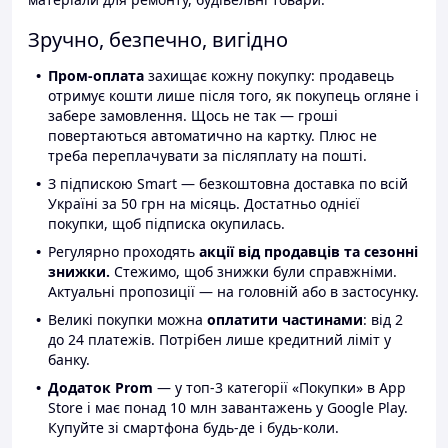
Зручно, безпечно, вигідно
Пром-оплата
захищає кожну покупку: продавець
отримує кошти лише після того, як покупець огляне і
забере замовлення. Щось не так — гроші
повертаються автоматично на картку. Плюс не
треба переплачувати за післяплату на пошті.
З підпискою Smart — безкоштовна доставка по всій
Україні за 50 грн на місяць. Достатньо однієї
покупки, щоб підписка окупилась.
Регулярно проходять
акції від продавців та сезонні
знижки.
Стежимо, щоб знижки були справжніми.
Актуальні пропозиції — на головній або в застосунку.
Великі покупки можна
оплатити частинами
: від 2
до 24 платежів. Потрібен лише кредитний ліміт у
банку.
Додаток Prom
— у топ-3 категорії «Покупки» в App
Store і має понад 10 млн завантажень у Google Play.
Купуйте зі смартфона будь-де і будь-коли.