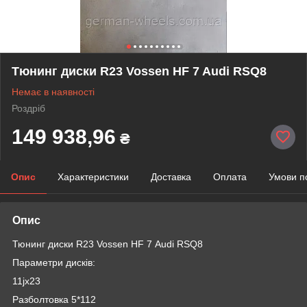
Тюнинг диски R23 Vossen HF 7 Audi RSQ8
Немає в наявності
Роздріб
149 938,96
₴
Опис
Характеристики
Доставка
Оплата
Умови п
Опис
Тюнинг диски R23 Vossen HF 7 Audi RSQ8
Параметри дисків:
11jx23
Разболтовка 5*112