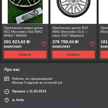
Оригінальні ковані диски
Оригінальні диски R23
Ориг
R22 Mercedes G63 AMG
AMG Mercedes GLS —
Mer
W463 / W463A
class X167 Maybach
291 623,62
376 788,04
181
₴/
₴/
комплект
комплект
ком
Купити
Купити
Про нас
Рейтинг не сформований
Менше 5 відгуків за останній рік
Працює з 11.03.2013
м. Київ
вул.Миколи Грінченка 2/1, Київ, Україна