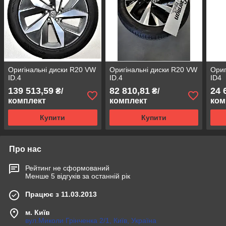
Оригінальні диски R20 VW
Оригінальні диски R20 VW
Ориг
ID.4
ID.4
ID4
139 513,59
82 810,81
24 
₴/
₴/
комплект
комплект
ком
Купити
Купити
Про нас
Рейтинг не сформований
Менше 5 відгуків за останній рік
Працює з 11.03.2013
м. Київ
вул.Миколи Грінченка 2/1, Київ, Україна