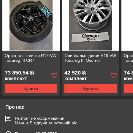
Оригінальні диски R19 VW
Оригінальні диски R19 VW
Ориг
Touareg III CR7
Touareg III Osorno
Toua
73 850,54
42 520
74 
₴/
₴/
комплект
комплект
ком
Купити
Купити
Про нас
Рейтинг не сформований
Менше 5 відгуків за останній рік