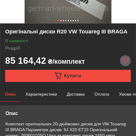
Оригінальні диски R20 VW Touareg III BRAGA
В наявності
Роздріб
85 164,42
₴/комплект
Купити
Опис
Характеристики
Доставка
Оплата
Умови п
Опис
Комплект оригінальних 20-дюймових дисків для VW Touareg
III BRAGA Параметри дисків: 9J X20 ET33 Оригінальний
номер: 760601025Q Ціна за комплект дисків 1650 євро