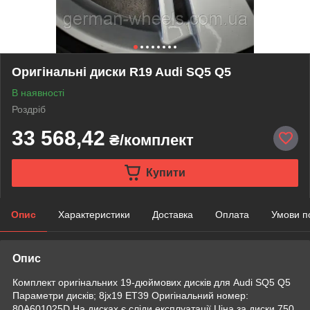
Оригінальні диски R19 Audi SQ5 Q5
В наявності
Роздріб
33 568,42
₴/комплект
Купити
Опис
Характеристики
Доставка
Оплата
Умови п
Опис
Комплект оригінальних 19-дюймових дисків для Audi SQ5 Q5
Параметри дисків; 8jx19 ET39 Оригінальний номер:
80A601025D На дисках є сліди експлуатації Ціна за диски 750