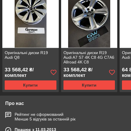
Оригінальні диски R19
Оригінальні диски R19
Ориг
Audi Q8
Audi A7 S7 4K C8 4G C7A6
Audi
Allroad 4K C8
33 568,42
33 568,42
64 
₴/
₴/
комплект
комплект
ком
Купити
Купити
Про нас
Рейтинг не сформований
Менше 5 відгуків за останній рік
Працює з 11.03.2013