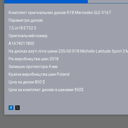
Комплект оригінальних дисків R18 Mercedes GLE V167
Параметри дисків:
7,5Jx18 ET52.5
Оригінальний номер:
A1674011800
На дисках взуті літні шини 235/60 R18 Michelin Latitude Sport 3
Рік виробництва шин 2018
Залишок протектора 4 мм
Країна виробництва шин Poland
Ціна за диски 850 $
Ціна за комплект дисків із шинами 950$