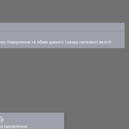
ено повернення та обмін даного товару належної якості
ля замовлення