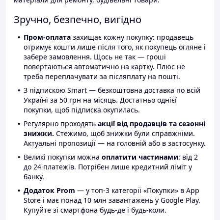
Зручно, безпечно, вигідно
Пром-оплата
захищає кожну покупку: продавець
отримує кошти лише після того, як покупець огляне і
забере замовлення. Щось не так — гроші
повертаються автоматично на картку. Плюс не
треба переплачувати за післяплату на пошті.
З підпискою Smart — безкоштовна доставка по всій
Україні за 50 грн на місяць. Достатньо однієї
покупки, щоб підписка окупилась.
Регулярно проходять
акції від продавців та сезонні
знижки.
Стежимо, щоб знижки були справжніми.
Актуальні пропозиції — на головній або в застосунку.
Великі покупки можна
оплатити частинами
: від 2
до 24 платежів. Потрібен лише кредитний ліміт у
банку.
Додаток Prom
— у топ-3 категорії «Покупки» в App
Store і має понад 10 млн завантажень у Google Play.
Купуйте зі смартфона будь-де і будь-коли.