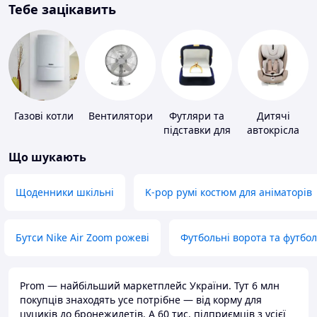
Тебе зацікавить
Газові котли
Вентилятори
Футляри та
Дитячі
підставки для
автокрісла
коштовностей
Що шукають
Щоденники шкільні
K-pop румі костюм для аніматорів
Бутси Nike Air Zoom рожеві
Футбольні ворота та футбо
Prom — найбільший маркетплейс України. Тут 6 млн
покупців знаходять усе потрібне — від корму для
цуциків до бронежилетів. А 60 тис. підприємців з усієї