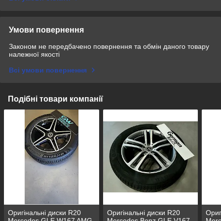
Умови повернення
Законом не передбачено повернення та обмін даного товару
належної якості
Всі умови повернення
Подібні товари компанії
Оригінальні диски R20
Оригінальні диски R20
Ориг
Mercedes GLE W167 AMG
Mercedes Benz GLE V167
Mer