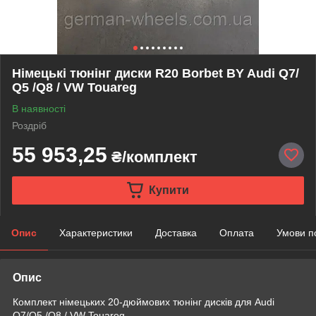
Німецькі тюнінг диски R20 Borbet BY Audi Q7/
Q5 /Q8 / VW Touareg
В наявності
Роздріб
55 953,25
₴/комплект
Купити
Опис
Характеристики
Доставка
Оплата
Умови п
Опис
Комплект німецьких 20-дюймових тюнінг дисків для Audi
Q7/Q5 /Q8 / VW Touareg