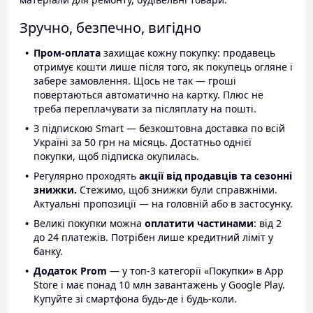
Зручно, безпечно, вигідно
Пром-оплата
захищає кожну покупку: продавець
отримує кошти лише після того, як покупець огляне і
забере замовлення. Щось не так — гроші
повертаються автоматично на картку. Плюс не
треба переплачувати за післяплату на пошті.
З підпискою Smart — безкоштовна доставка по всій
Україні за 50 грн на місяць. Достатньо однієї
покупки, щоб підписка окупилась.
Регулярно проходять
акції від продавців та сезонні
знижки.
Стежимо, щоб знижки були справжніми.
Актуальні пропозиції — на головній або в застосунку.
Великі покупки можна
оплатити частинами
: від 2
до 24 платежів. Потрібен лише кредитний ліміт у
банку.
Додаток Prom
— у топ-3 категорії «Покупки» в App
Store і має понад 10 млн завантажень у Google Play.
Купуйте зі смартфона будь-де і будь-коли.