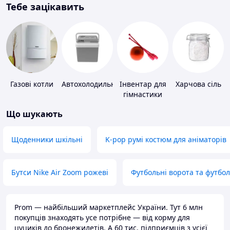
Тебе зацікавить
Газові котли
Автохолодильники
Інвентар для
Харчова сіль
гімнастики
Що шукають
Щоденники шкільні
K-pop румі костюм для аніматорів
Бутси Nike Air Zoom рожеві
Футбольні ворота та футбо
Prom — найбільший маркетплейс України. Тут 6 млн
покупців знаходять усе потрібне — від корму для
цуциків до бронежилетів. А 60 тис. підприємців з усієї