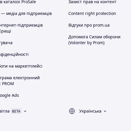
 каталозі ProSale
Захист прав на контент
 — медіа для підприємців
Content right protection
інтернет-підприємців
Відгуки про prom.ua
Кращі
Допомога Силам оборони
тувача
(Volonter by Prom)
нфіденційності
оти на маркетплейсі
ограма електронний
с PROM
oogle Ads
вітла
Українська
BETA