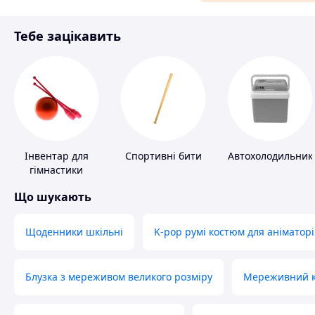
Матеріали для ремонту
Тебе зацікавить
Спорт і відпочинок
Інвентар для
Спортивні бити
Автохолодильник
гімнастики
Що шукають
Щоденники шкільні
K-pop румі костюм для аніматорі
Блузка з мереживом великого розміру
Мереживний ко