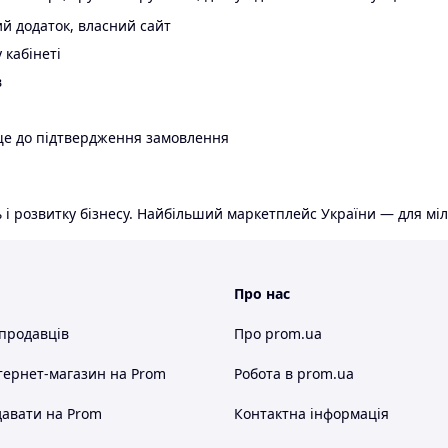
й додаток, власний сайт
 кабінеті
в
ще до підтвердження замовлення
 і розвитку бізнесу. Найбільший маркетплейс України — для міл
Про нас
 продавців
Про prom.ua
тернет-магазин
на Prom
Робота в prom.ua
авати на Prom
Контактна інформація