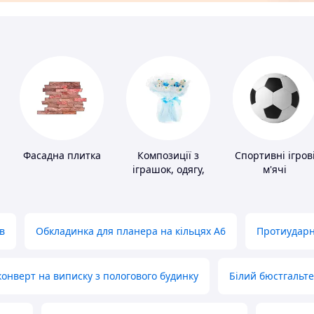
и
Фасадна плитка
Композиції з
Спортивні ігров
іграшок, одягу,
м'ячі
підгузків
в
Обкладинка для планера на кільцях А6
Протиударн
нверт на виписку з пологового будинку
Білий бюстгальт