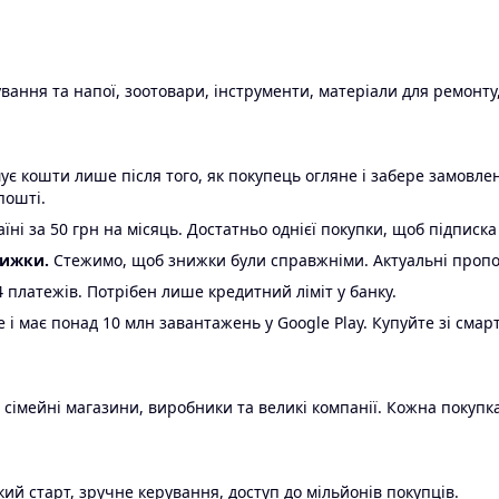
ання та напої, зоотовари, інструменти, матеріали для ремонту,
є кошти лише після того, як покупець огляне і забере замовл
пошті.
ні за 50 грн на місяць. Достатньо однієї покупки, щоб підписка
нижки.
Стежимо, щоб знижки були справжніми. Актуальні пропози
24 платежів. Потрібен лише кредитний ліміт у банку.
e і має понад 10 млн завантажень у Google Play. Купуйте зі смар
 сімейні магазини, виробники та великі компанії. Кожна покупка
ий старт, зручне керування, доступ до мільйонів покупців.