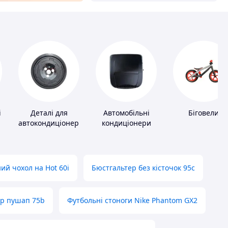
і
Деталі для
Автомобільні
Біговели
автокондиціонерів
кондиціонери
ий чохол на Hot 60i
Бюстгальтер без кісточок 95с
ер пушап 75b
Футбольні стоноги Nike Phantom GX2