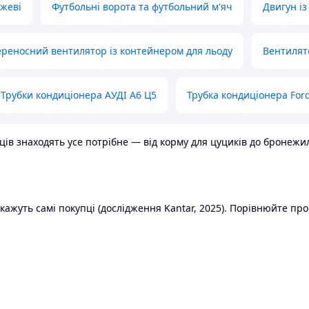
ожеві
Футбольні ворота та футбольний м'яч
Двигун із
реносний вентилятор із контейнером для льоду
Вентилят
Трубки кондиціонера АУДІ А6 Ц5
Трубка кондиціонера Ford
в знаходять усе потрібне — від корму для цуциків до бронежилет
ажуть самі покупці (дослідження Kantar, 2025). Порівнюйте пропо