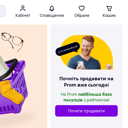
Кабінет
Сповіщення
Обране
Кошик
О! Є замовлення
Почніть продавати на
Prom
вже сьогодні
На
Prom
найбільша база
покупців
з рейтингом
!
Почати продавати