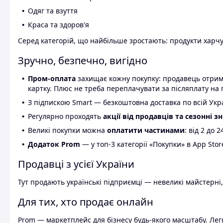
Одяг та взуття
Краса та здоров'я
Серед категорій, що найбільше зростають: продукти харчув
Зручно, безпечно, вигідно
Пром-оплата
захищає кожну покупку: продавець отриму
картку. Плюс не треба переплачувати за післяплату на 
З підпискою Smart — безкоштовна доставка по всій Украї
Регулярно проходять
акції від продавців та сезонні з
Великі покупки можна
оплатити частинами
: від 2 до 
Додаток Prom
— у топ-3 категорії «Покупки» в App Stor
Продавці з усієї України
Тут продають українські підприємці — невеликі майстерні,
Для тих, хто продає онлайн
Prom — маркетплейс для бізнесу будь-якого масштабу. Легк