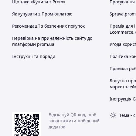
Що таке «Купити з Prom»
Просування в
Як купувати з Пром-оплатою
Sprava.prom
Рекомендації з безпечних покупок
Премія для 
Ecommerce.
Перевірка на приналежність сайту до
платформи prom.ua
Угода корис
Інструкції та поради
Політика ко
Правила роб
Бонусна пр
маркетплей
Інструкція G
Відскануй QR-код, щоб
Тема
-
с
завантажити мобільний
додаток