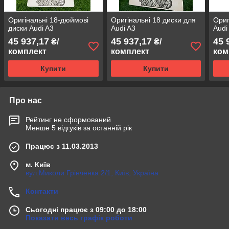
Оригінальні 18-дюймові
Оригінальні 18 диски для
Ориг
диски Audi A3
Audi A3
Audi
45 937,17
45 937,17
45 
₴/
₴/
комплект
комплект
ком
Купити
Купити
Про нас
Рейтинг не сформований
Менше 5 відгуків за останній рік
Працює з 11.03.2013
м. Київ
вул.Миколи Грінченка 2/1, Київ, Україна
Контакти
Сьогодні працює з 09:00 до 18:00
Показати весь графік роботи