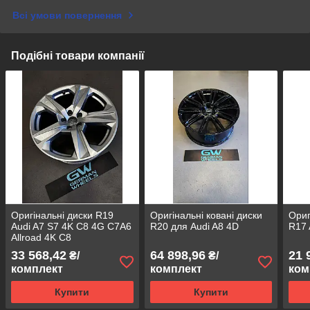
Всі умови повернення
Подібні товари компанії
Оригінальні диски R19
Оригінальні ковані диски
Ориг
Audi A7 S7 4K C8 4G C7A6
R20 для Audi A8 4D
R17 
Allroad 4K C8
33 568,42
64 898,96
21 
₴/
₴/
комплект
комплект
ком
Купити
Купити