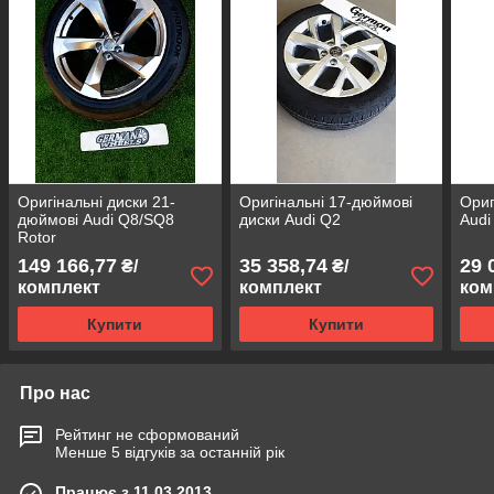
Оригінальні диски 21-
Оригінальні 17-дюймові
Ориг
дюймові Audi Q8/SQ8
диски Audi Q2
Audi
Rotor
149 166,77
35 358,74
29 
₴/
₴/
комплект
комплект
ком
Купити
Купити
Про нас
Рейтинг не сформований
Менше 5 відгуків за останній рік
Працює з 11.03.2013