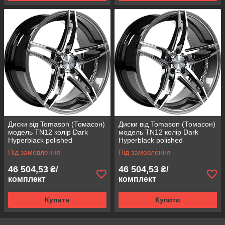
Диски від Tomason (Томасон)
Диски від Tomason (Томасон)
модель TN12 колір Dark
модель TN12 колір Dark
Hyperblack polished
Hyperblack polished
параметри 8,5J x 19" PCD 5 x
параметри 8,5J x 19" PCD 5 x
Під замовлення
Під замовлення
120 ET 15
120 ET 35
46 504,53
46 504,53
₴/
₴/
комплект
комплект
Купити
Купити