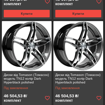
комплект
комплект
Купити
Купити
Диски від Tomason (Томасон)
Диски від Tomason (Томасон)
модель TN12 колір Dark
модель TN12 колір Dark
Hyperblack polished
Hyperblack polished
параметри 8,5J x 19" PCD 5 x
параметри 8,5J x 19" PCD 5 x
Під замовлення
Під замовлення
108 ET 40
112 ET 30
46 504,53
46 504,53
₴/
₴/
комплект
комплект