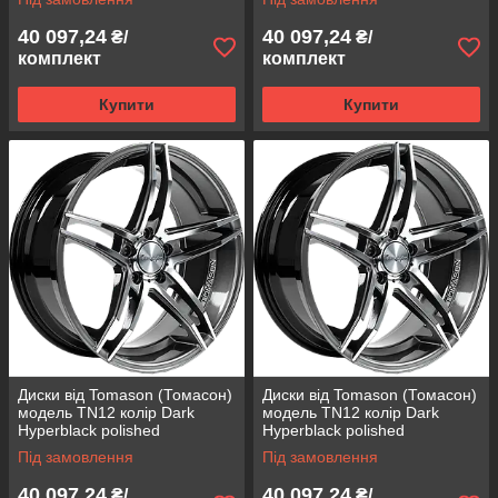
112 ET 30
112 ET 45
40 097,24
40 097,24
₴/
₴/
комплект
комплект
Купити
Купити
Диски від Tomason (Томасон)
Диски від Tomason (Томасон)
модель TN12 колір Dark
модель TN12 колір Dark
Hyperblack polished
Hyperblack polished
параметри 8,5J x 18" PCD 5 x
параметри 8,5J x 18" PCD 5 x
Під замовлення
Під замовлення
114,3 ET 42
120 ET 35
40 097,24
40 097,24
₴/
₴/