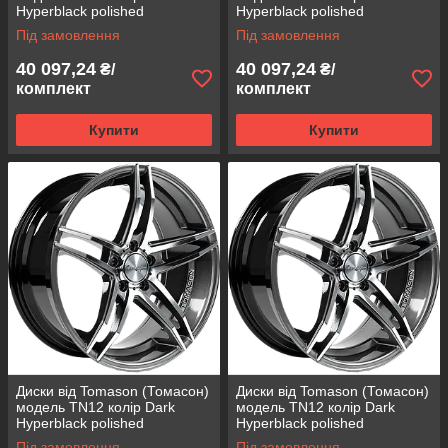
Hyperblack polished
Hyperblack polished
параметри 8,5J x 18" PCD 5 x
параметри 8,5J x 18" PCD 5 x
Під замовлення
Під замовлення
105 ET 35
108 ET 40
40 097,24
40 097,24
₴/
₴/
комплект
комплект
Купити
Купити
Диски від Tomason (Томасон)
Диски від Tomason (Томасон)
модель TN12 колір Dark
модель TN12 колір Dark
Hyperblack polished
Hyperblack polished
параметри 8,5J x 18" PCD 5 x
параметри 8,5J x 18" PCD 5 x
Під замовлення
Під замовлення