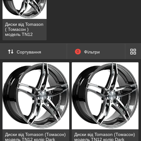
Диски від Tomason
( Томасон )
модель TN12
колір Dark
Hyperblack
polished
Сортування
0
Фільтри
Диски від Tomason (Томасон)
Диски від Tomason (Томасон)
модель TN12 колір Dark
модель TN12 колір Dark