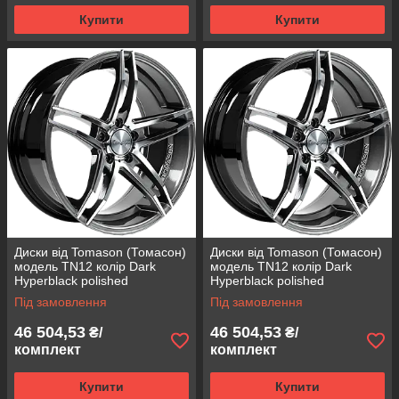
Купити
Купити
Диски від Tomason (Томасон)
Диски від Tomason (Томасон)
модель TN12 колір Dark
модель TN12 колір Dark
Hyperblack polished
Hyperblack polished
параметри 8,5J x 19" PCD 5 x
параметри 8,5J x 19" PCD 5 x
Під замовлення
Під замовлення
112 ET 45
114,3 ET 40
46 504,53
46 504,53
₴/
₴/
комплект
комплект
Купити
Купити