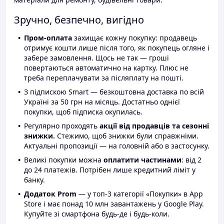
Зручно, безпечно, вигідно
Пром-оплата
захищає кожну покупку: продавець
отримує кошти лише після того, як покупець огляне і
забере замовлення. Щось не так — гроші
повертаються автоматично на картку. Плюс не
треба переплачувати за післяплату на пошті.
З підпискою Smart — безкоштовна доставка по всій
Україні за 50 грн на місяць. Достатньо однієї
покупки, щоб підписка окупилась.
Регулярно проходять
акції від продавців та сезонні
знижки.
Стежимо, щоб знижки були справжніми.
Актуальні пропозиції — на головній або в застосунку.
Великі покупки можна
оплатити частинами
: від 2
до 24 платежів. Потрібен лише кредитний ліміт у
банку.
Додаток Prom
— у топ-3 категорії «Покупки» в App
Store і має понад 10 млн завантажень у Google Play.
Купуйте зі смартфона будь-де і будь-коли.