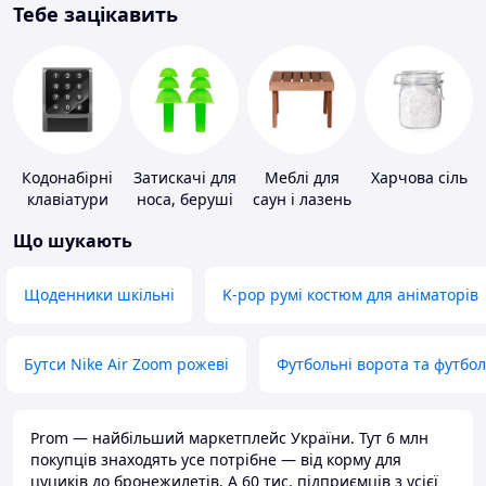
Тебе зацікавить
Кодонабірні
Затискачі для
Меблі для
Харчова сіль
клавіатури
носа, беруші
саун і лазень
для плавання
Що шукають
Щоденники шкільні
K-pop румі костюм для аніматорів
Бутси Nike Air Zoom рожеві
Футбольні ворота та футбо
Prom — найбільший маркетплейс України. Тут 6 млн
покупців знаходять усе потрібне — від корму для
цуциків до бронежилетів. А 60 тис. підприємців з усієї