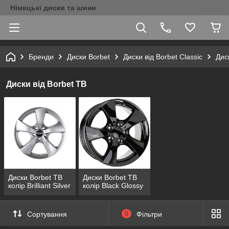
Німецькі диски та шини
Бренди
Диски Borbet
Диски від Borbet Classic
Дис
Диски від Borbet TB
Диски Borbet TB
Диски Borbet TB
колір Brilliant Silver
колір Black Glossy
Сортування
0
Фільтри