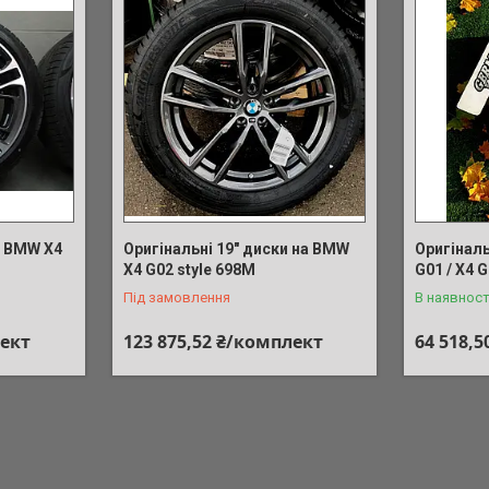
0 BMW X4
Оригінальні 19" диски на BMW
Оригінал
X4 G02 style 698M
G01 / X4 G
Під замовлення
В наявност
лект
123 875,52 ₴/комплект
64 518,