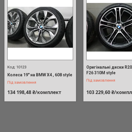
10123
Оригінальні диски R2
F26 310M style
Колеса 19" на BMW X4 , 608 style
Під замовлення
Під замовлення
134 198,48 ₴/комплект
103 229,60 ₴/комп