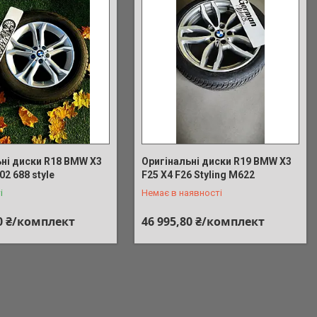
ьні диски R18 BMW Х3
Оригінальні диски R19 BMW X3
02 688 style
F25 X4 F26 Styling M622
+380 (93) 170-29-19
і
Немає в наявності
50 ₴/комплект
46 995,80 ₴/комплект