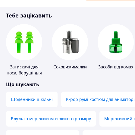
Матеріали для ремонту
Тебе зацікавить
Спорт і відпочинок
Затискачі для
Соковижималки
Засоби від комах
носа, беруші для
плавання
Що шукають
Щоденники шкільні
K-pop румі костюм для аніматорі
Блузка з мереживом великого розміру
Мереживний ко