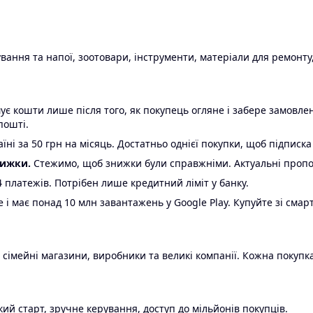
ання та напої, зоотовари, інструменти, матеріали для ремонту,
є кошти лише після того, як покупець огляне і забере замовл
пошті.
ні за 50 грн на місяць. Достатньо однієї покупки, щоб підписка
нижки.
Стежимо, щоб знижки були справжніми. Актуальні пропози
24 платежів. Потрібен лише кредитний ліміт у банку.
e і має понад 10 млн завантажень у Google Play. Купуйте зі смар
 сімейні магазини, виробники та великі компанії. Кожна покупка
ий старт, зручне керування, доступ до мільйонів покупців.