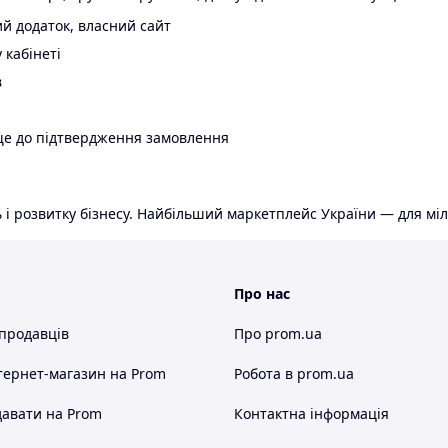
й додаток, власний сайт
 кабінеті
в
ще до підтвердження замовлення
 і розвитку бізнесу. Найбільший маркетплейс України — для міл
Про нас
 продавців
Про prom.ua
тернет-магазин
на Prom
Робота в prom.ua
авати на Prom
Контактна інформація