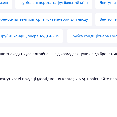
ожеві
Футбольні ворота та футбольний м'яч
Двигун із
реносний вентилятор із контейнером для льоду
Вентилят
Трубки кондиціонера АУДІ А6 Ц5
Трубка кондиціонера Ford
в знаходять усе потрібне — від корму для цуциків до бронежилет
ажуть самі покупці (дослідження Kantar, 2025). Порівнюйте пропо