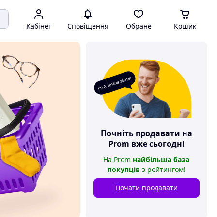
Кабінет
Сповіщення
Обране
Кошик
О! Є замовлення
Почніть продавати на
Prom
вже сьогодні
На
Prom
найбільша база
покупців
з рейтингом
!
Почати продавати