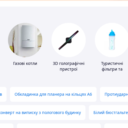
Газові котли
3D голографічні
Туристичні
пристрої
фільтри та
пігулки для
питної води
в
Обкладинка для планера на кільцях А6
Протиударн
нверт на виписку з пологового будинку
Білий бюстгальт