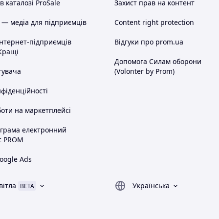
 каталозі ProSale
Захист прав на контент
 — медіа для підприємців
Content right protection
інтернет-підприємців
Відгуки про prom.ua
Кращі
Допомога Силам оборони
тувача
(Volonter by Prom)
нфіденційності
оти на маркетплейсі
ограма електронний
с PROM
oogle Ads
вітла
Українська
BETA