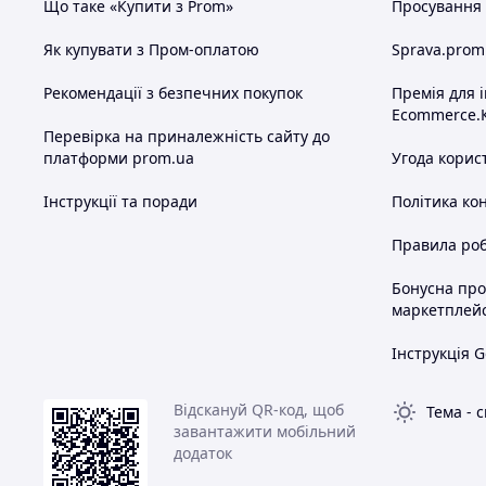
Що таке «Купити з Prom»
Просування в
Як купувати з Пром-оплатою
Sprava.prom
Рекомендації з безпечних покупок
Премія для 
Ecommerce.
Перевірка на приналежність сайту до
платформи prom.ua
Угода корис
Інструкції та поради
Політика ко
Правила роб
Бонусна пр
маркетплей
Інструкція G
Відскануй QR-код, щоб
Тема
-
с
завантажити мобільний
додаток