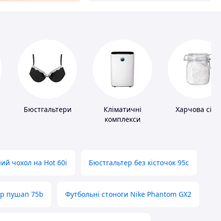
Бюстгальтери
Кліматичні
Харчова сіль
комплекси
ий чохол на Hot 60i
Бюстгальтер без кісточок 95с
ер пушап 75b
Футбольні стоноги Nike Phantom GX2