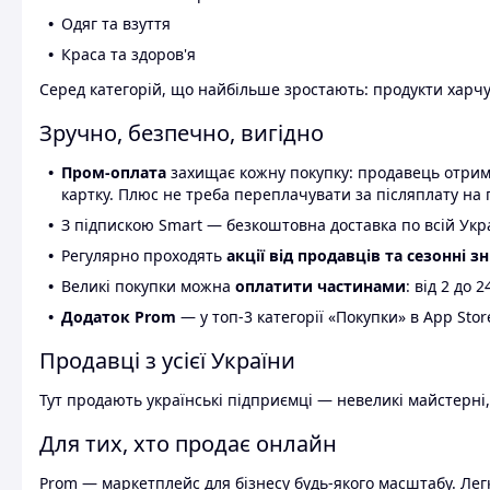
Одяг та взуття
Краса та здоров'я
Серед категорій, що найбільше зростають: продукти харчув
Зручно, безпечно, вигідно
Пром-оплата
захищає кожну покупку: продавець отриму
картку. Плюс не треба переплачувати за післяплату на 
З підпискою Smart — безкоштовна доставка по всій Украї
Регулярно проходять
акції від продавців та сезонні з
Великі покупки можна
оплатити частинами
: від 2 до 
Додаток Prom
— у топ-3 категорії «Покупки» в App Stor
Продавці з усієї України
Тут продають українські підприємці — невеликі майстерні,
Для тих, хто продає онлайн
Prom — маркетплейс для бізнесу будь-якого масштабу. Легк